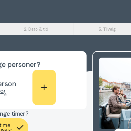
2. Dato & tid
3. Tilvalg
e personer?
erson
nge timer?
 time
199 kr.