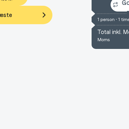
Go
æste
1
person
•
1 tim
Total inkl. 
Moms