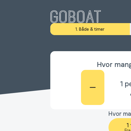
1. Både & timer
Hvor mang
1
p
Hvor ma
1
Fra