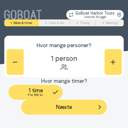
GoBoat Harbor Tours
Islands Brygge
1. Både & timer
2. Dato & tid
3. Tilvalg
4. Betaling
Hvor mange personer?
1
person
Hvor mange timer?
1 time
Fra
199 kr.
Næste